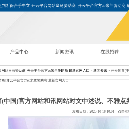
点判断保合手中立-开云平台网站皇马赞助商|开云平台官方ac米兰赞助商
产品中心
新闻资讯
在线招聘
台网站皇马赞助商|开云平台官方ac米兰赞助商最新官网入口
>
新闻资讯
>开云体育(
商|开云平台官方ac米兰赞助商最新官网入口
育(中国)官方网站和讯网站对文中述说、不雅点
发布日期：2025-10-1810:01点击次
商|开云平台官方ac米兰赞助