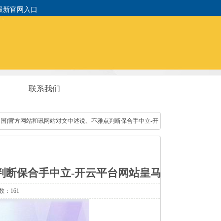
最新官网入口
联系我们
中国)官方网站和讯网站对文中述说、不雅点判断保合手中立-开
判断保合手中立-开云平台网站皇马赞助
数：161
商最新官网入口