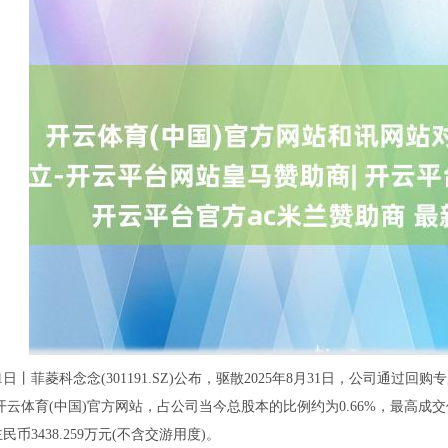
1日丨菲菱科念念(301191.SZ)公布，驱散2025年8月31日，公司通
0股开云体育(中国)官方网站，占公司当今总股本的比例约为0.66%，最高成交价为
币3438.259万元(不含交游用度)。