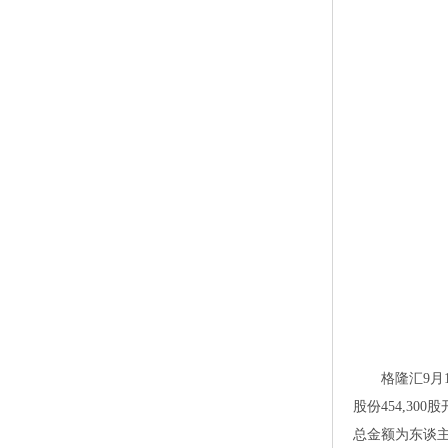
格隆汇9月
股份454,30
总金额为东谈主民