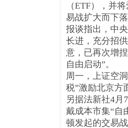
（ETF），并
易战扩大而下落
报谈指出，中央
长进，充分招供
意，已再次增捏
自由启动”。
周一，上证空洞
税”激励北京方
另据法新社4月
戴成本市集“自
顿发起的交易战